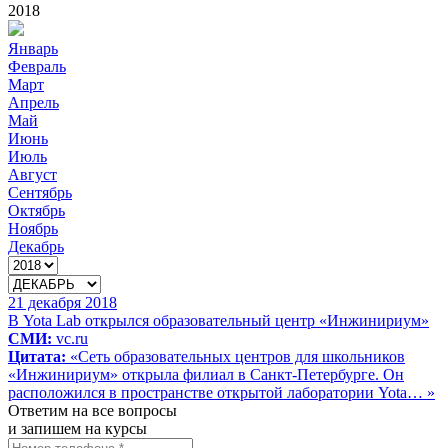
2018
Январь
Февраль
Март
Апрель
Май
Июнь
Июль
Август
Сентябрь
Октябрь
Ноябрь
Декабрь
21 декабря 2018
В Yota Lab открылся образовательный центр «Инжинириум»
СМИ:
vc.ru
Цитата:
«Сеть образовательных центров для школьников
«Инжинириум» открыла филиал в Санкт-Петербурге. Он
расположился в пространстве открытой лаборатории Yota… »
Ответим на все вопросы
и запишем на курсы