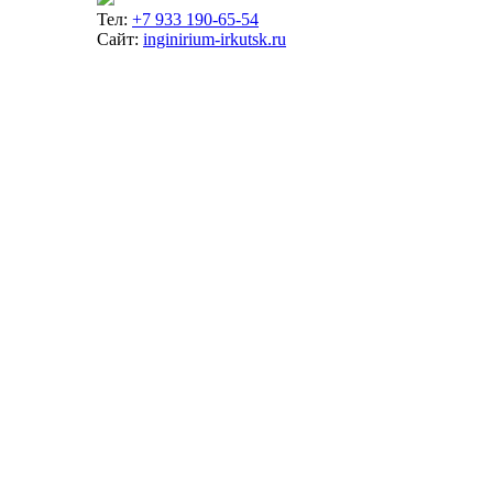
Тел:
+7 933 190-65-54
Сайт:
inginirium-irkutsk.ru