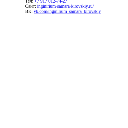
Тел:
+7 917 012-74-27
Сайт:
inginirium-samara-kirovskiy.ru/
ВК:
vk.com/inginirium_samara_kirovskiy