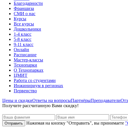
Благодарности
Франшиза
СМИ о нас
Курсы
Все курсы
Дошкольники
1-4 класс
5-8 класс
9-11 класс
Онлайн
Расписание
Мастер-классы
Технопарки
О Технопарках
ЦМИТ
Работа со студентами
Инжинириум в регионах
Первенство
Цены и скидки
Ответы на вопросы
Партнёры
Преподаватели
От
Получите рассчитанную Вами скидку!
Нажимая на кнопку "Отправить", вы принимаете
"