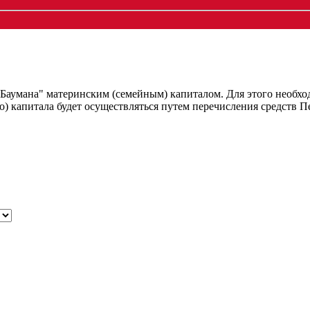
умана" материнским (семейным) капиталом. Для этого необходи
ого) капитала будет осуществляться путем перечисления средст