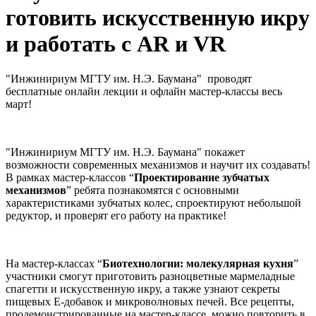
готовить искусственную икру
и работать с AR и VR
"Инжинириум МГТУ им. Н.Э. Баумана" проводят
бесплатные онлайн лекции и офлайн мастер-классы весь
март!
"Инжинириум МГТУ им. Н.Э. Баумана" покажет
возможности современных механизмов и научит их создавать!
В рамках мастер-классов “
Проектирование зубчатых
механизмов
” ребята познакомятся с основными
характеристиками зубчатых колес, спроектируют небольшой
редуктор, и проверят его работу на практике!
На мастер-классах “
Биотехнологии: молекулярная кухня
”
участники смогут приготовить разноцветные мармеладные
спагетти и искусственную икру, а также узнают секреты
пищевых Е-добавок и микроволновых печей. Все рецепты,
продемонстрированные на мастер-классе, можно повторить в