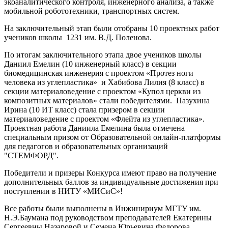
экоаналитического контроля, инженерного анализа, а также
мобильной робототехники, транспортных систем.
На заключительный этап были отобраны 10 проектных работ
учеников школы 1231 им. В.Д. Поленова.
По итогам заключительного этапа двое учеников школы
Даниил Емелин (10 инженерный класс) в секции
биомедицинская инженерия с проектом «Протез ноги
человека из углепластика» и Хабибова Лилия (8 класс) в
секции материаловедение с проектом «Купол церкви из
композитных материалов» стали победителями. Пазухина
Ирина (10 ИТ класс) стала призером в секции
материаловедение с проектом «Флейта из углепластика».
Проектная работа Даниила Емелина была отмечена
специальным призом от Образовательной онлайн-платформы
для педагогов и образовательных организаций
"СТЕМФОРД".
Победители и призеры Конкурса имеют право на получение
дополнительных баллов за индивидуальные достижения при
поступлении в НИТУ «МИСиС»!
Все работы были выполнены в Инжинириум МГТУ им.
Н.Э.Баумана под руководством преподавателей Екатерины
Сергеевны Назаровой и Семена Юрьевича Федорова.