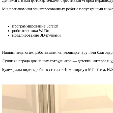
Делимся с Вами фотокарточками с фестиваля «Город неравнод
Мы познакомили заинтересованных ребят с популярными инж
программирование Scratch
робототехника WeDo
моделирование 3D-ручками
Нашим педагогам, работавшим на площадке, вручили благодарн
Лучшая награда для наших сотрудников — детский интерес и уд
Будем рады видеть ребят в стенах «Инжинириум МГТУ им. Н.Э