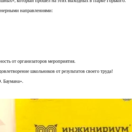
ушных», который прошёл на этих выходных в Парке Горького.
енерными направлениями:
ость от организаторов мероприятия.
овлетворение школьников от результатов своего труда!
. Баумана».