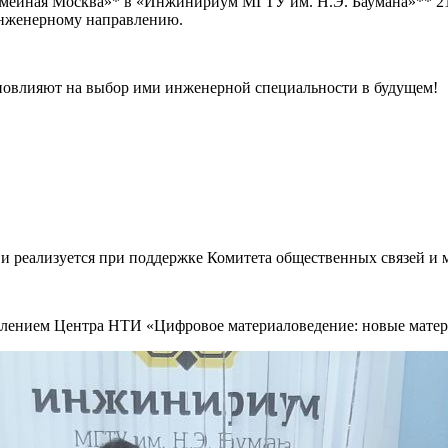
мейная Москва»* в «Инжинириум МГТУ им. Н.Э. Баумана»** 213 
 инженерному направлению.
ю повлияют на выбор ими инженерной специальности в будущем!
 и реализуется при поддержке Комитета общественных связей и
ением Центра НТИ «Цифровое материаловедение: новые матери