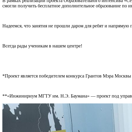
В рамках реализации проекта Образовательного интенсива «Се
смогли получить бесплатное дополнительное образование по
Надеемся, что занятия не прошли даром для ребят и напряму
Всегда рады ученикам в нашем центре!
*Проект является победителем конкурса Грантов Мэра Москвы
**«Инжинириум МГТУ им. Н.Э. Баумана» — проект под управл