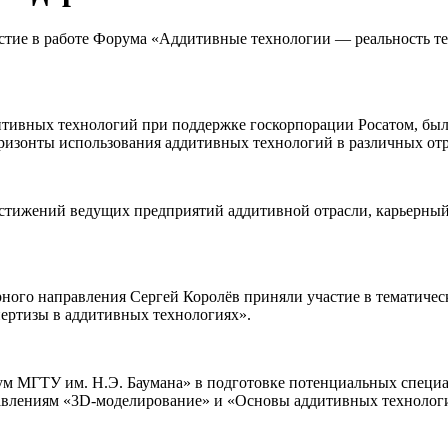
ие в работе Форума «Аддитивные технологии — реальность тех
итивных технологий при поддержке госкорпорации Росатом, бы
ризонты использования аддитивных технологий в различных от
стижений ведущих предприятий аддитивной отрасли, карьерный 
ного направления Сергей Королёв приняли участие в тематичес
спертизы в аддитивных технологиях».
 МГТУ им. Н.Э. Баумана» в подготовке потенциальных специал
авлениям «3D-моделирование» и «Основы аддитивных технологий