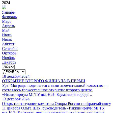
2024
Январь
Февраль
Март
Апрель
Май
Июнь
Июль
Август
Сентябрь
Октябрь
Ноябрь
Декабрь
18 декабря 2024
ОТКРЫТИЕ ВТОРОГО ФИЛИАЛА В ПЕРМИ
Ура! Мы рады поделиться с вами замечательной новостью —
состоялось торжественное открытие второго центра
«Инжинириум МГТУ им. Н.Э. Баумана» в городе…
13 декабря 2024
Открытое заседание комитета Опоры России по франчайзингу
11 декабря Ольга Шах, руководитель «Инжинириум МГТУ
им. Н.Э. Баумана», приняла участие в открытом заседании