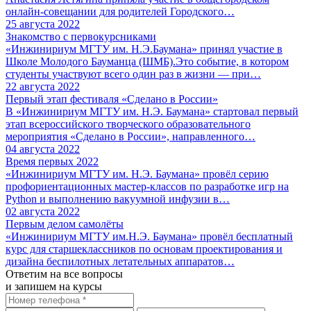
онлайн-совещании для родителей Городского…
25 августа 2022
Знакомство с первокурсниками
«Инжинириум МГТУ им. Н.Э.Баумана» принял участие в
Школе Молодого Бауманца (ШМБ).Это событие, в котором
студенты участвуют всего один раз в жизни — при…
22 августа 2022
Первый этап фестиваля «Сделано в России»
В «Инжинириум МГТУ им. Н.Э. Баумана» стартовал первый
этап всероссийского творческого образовательного
мероприятия «Сделано в России», направленного…
04 августа 2022
Время первых 2022
«Инжинириум МГТУ им. Н.Э. Баумана» провёл серию
профориентационных мастер-классов по разработке игр на
Python и выполнению вакуумной инфузии в…
02 августа 2022
Первым делом самолёты
«Инжинириум МГТУ им.Н.Э. Баумана» провёл бесплатный
курс для старшеклассников по основам проектирования и
дизайна беспилотных летательных аппаратов…
Ответим на все вопросы
и запишем на курсы