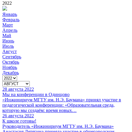
2022
Январь
Февраль
Март
Апрель
Май
Июнь
Июль
Август
Сентябрь
Октябрь
Ноябрь
Декабрь
28 августа 2022
Мы на конференции в Одинцово
«Инжинириум МГТУ им. Н.Э. Баумана» принял участие в
педагогической конференции: «Образовательная среда,
которую мы создаём: время новых…
26 августа 2022
К школе готовы!
Руководитель «Инжинириум МГТУ им. Н.Э. Баумана»
Анастасия Летягина приняла участие в общегородском