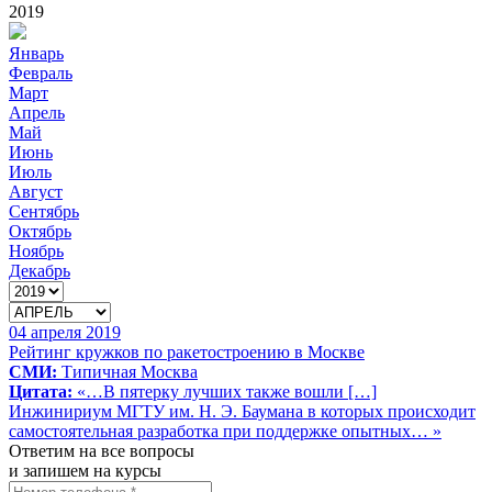
2019
Январь
Февраль
Март
Апрель
Май
Июнь
Июль
Август
Сентябрь
Октябрь
Ноябрь
Декабрь
04 апреля 2019
Рейтинг кружков по ракетостроению в Москве
СМИ:
Типичная Москва
Цитата:
«…В пятерку лучших также вошли […]
Инжинириум МГТУ им. Н. Э. Баумана в которых происходит
самостоятельная разработка при поддержке опытных… »
Ответим на все вопросы
и запишем на курсы