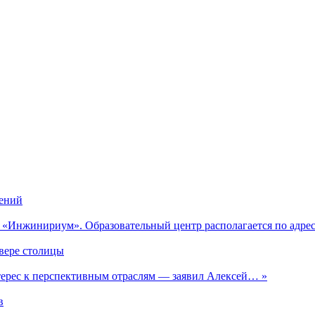
ений
 «Инжинириум». Образовательный центр располагается по адресу:
евере столицы
ерес к перспективным отраслям — заявил Алексей… »
в