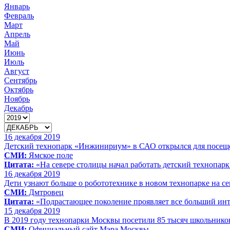
Январь
Февраль
Март
Апрель
Май
Июнь
Июль
Август
Сентябрь
Октябрь
Ноябрь
Декабрь
16 декабря 2019
Детский технопарк «Инжинириум» в САО открылся для посещ
СМИ:
Ямское поле
Цитата:
«На севере столицы начал работать детский технопарк
16 декабря 2019
Дети узнают больше о робототехнике в новом технопарке на с
СМИ:
Дмтровец
Цитата:
«Подрастающее поколение проявляет все больший инт
15 декабря 2019
В 2019 году технопарки Москвы посетили 85 тысяч школьнико
СМИ:
Официальный сайт Мэра Москвы