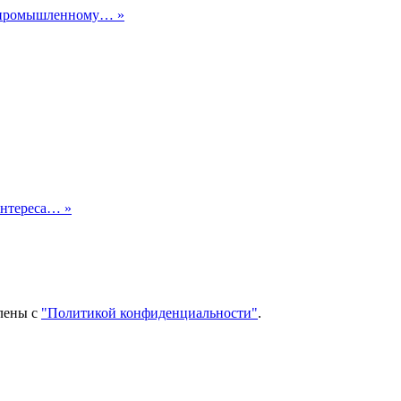
о промышленному… »
интереса… »
млены с
"Политикой конфиденциальности"
.