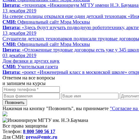
Цитата:
«технопарк «Инжинириум МГТУ имени Н.Э. Баумана»
13 декабря 2019
На севере столицы открылся еще один детский технопарк «И
СМИ:
Официальный сайт Мэра Москвы
Цитата:
«Здесь будут изучать подводную робототехнику, аркт
13 декабря 2019
Слушатели детских технопарков подписали трудовые договор
СМИ:
Официальный сайт Мэра Москвы
Цитата:
«Отложенные трудовые договоры есть уже у 345 школ
03 декабря 2019
Дом физики и других наук
СМИ:
Учительская газета
Цитата:
«роект «Инженерный класс в московской школе» откр
Ответим на все вопросы
и запишем на курсы
Нажимая на кнопку "Позвонить", вы принимаете
"Согласие на
Все права защищены
Телефон:
8 800 500 56 17
Для СМИ:
press@emtc.ru