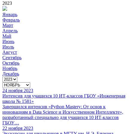
2023
Январь
Февраль
Март
Апрель
Май
Июнь
Июль
Август
Сентябрь
Октябрь
Ноябрь
Декабрь
24 ноября 2023
Интенсив для учащихся 10 ИТ-классов ГБОУ «Инженерная
школа № 1581»
Завершился интенсив «Python Mastery: От основ к
инновациям в Data Science и Искусственном Интеллекте»,
разработанный специально для учащихся 10 ИТ-классов
ГБОУ…
22 ноября 2023
Экскурсии для школьников в МГТУ им. Н.Э. Баумана