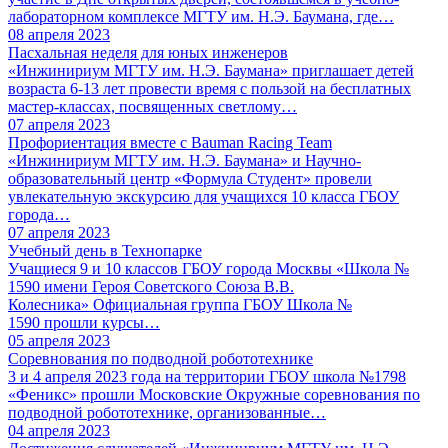
лабораторном комплексе МГТУ им. Н.Э. Баумана, где…
08 апреля 2023
Пасхальная неделя для юных инженеров
«Инжинириум МГТУ им. Н.Э. Баумана» приглашает детей
возраста 6-13 лет провести время с пользой на бесплатных
мастер-классах, посвященных светлому…
07 апреля 2023
Профориентация вместе с Bauman Racing Team
«Инжинириум МГТУ им. Н.Э. Баумана» и Научно-
образовательный центр «Формула Студент» провели
увлекательную экскурсию для учащихся 10 класса ГБОУ
города…
07 апреля 2023
Учебный день в Технопарке
Учащиеся 9 и 10 классов ГБОУ города Москвы «Школа №
1590 имени Героя Советского Союза В.В.
Колесника» Официальная группа ГБОУ Школа №
1590 прошли курсы…
05 апреля 2023
Соревнования по подводной робототехнике
3 и 4 апреля 2023 года на территории ГБОУ школа №1798
«Феникс» прошли Московские Окружные соревнования по
подводной робототехнике, организованные…
04 апреля 2023