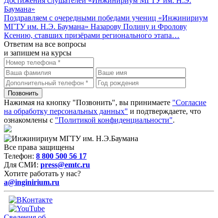
Достижения слушателей «Инжинириум МГТУ им. Н.Э.
Баумана»
Поздравляем с очередными победами учениц «Инжинириум
МГТУ им. Н.Э. Баумана» Назарову Полину и Фролову
Ксению, ставших призёрами регионального этапа…
Ответим на все вопросы
и запишем на курсы
Нажимая на кнопку "Позвонить", вы принимаете
"Согласие
на обработку персональных данных"
и подтверждаете, что
ознакомлены с
"Политикой конфиденциальности"
.
Все права защищены
Телефон:
8 800 500 56 17
Для СМИ:
press@emtc.ru
Хотите работать у нас?
a@inginirium.ru
Сведения об