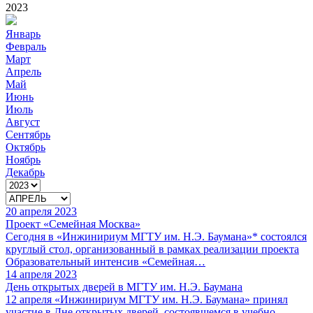
2023
Январь
Февраль
Март
Апрель
Май
Июнь
Июль
Август
Сентябрь
Октябрь
Ноябрь
Декабрь
20 апреля 2023
Проект «Семейная Москва»
Сегодня в «Инжинириум МГТУ им. Н.Э. Баумана»* состоялся
круглый стол, организованный в рамках реализации проекта
Образовательный интенсив «Семейная…
14 апреля 2023
День открытых дверей в МГТУ им. Н.Э. Баумана
12 апреля «Инжинириум МГТУ им. Н.Э. Баумана» принял
участие в Дне открытых дверей, состоявшемся в учебно-